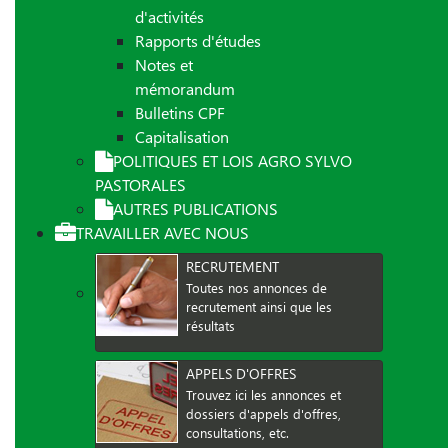
d'activités
Rapports d'études
Notes et
mémorandum
Bulletins CPF
Capitalisation
POLITIQUES ET LOIS AGRO SYLVO
PASTORALES
AUTRES PUBLICATIONS
TRAVAILLER AVEC NOUS
RECRUTEMENT
Toutes nos annonces de
recrutement ainsi que les
résultats
APPELS D'OFFRES
Trouvez ici les annonces et
dossiers d'appels d'offres,
consultations, etc.