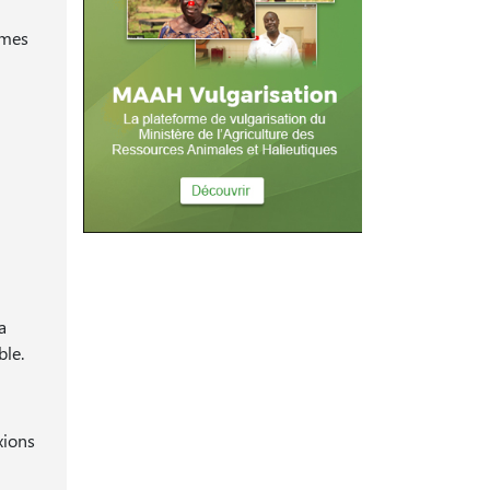
mmes
a
ble.
xions