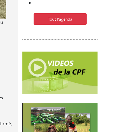
Tout l'agenda
du
es
ffirmé,