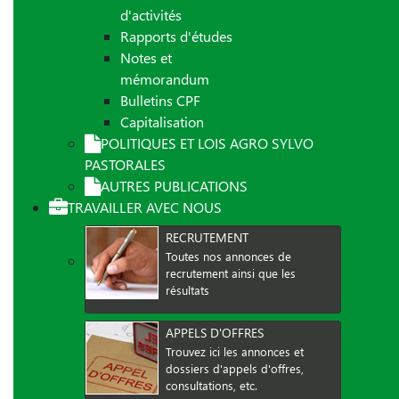
d'activités
Rapports d'études
Notes et
mémorandum
Bulletins CPF
Capitalisation
POLITIQUES ET LOIS AGRO SYLVO
PASTORALES
AUTRES PUBLICATIONS
TRAVAILLER AVEC NOUS
RECRUTEMENT
Toutes nos annonces de
recrutement ainsi que les
résultats
APPELS D'OFFRES
Trouvez ici les annonces et
dossiers d'appels d'offres,
consultations, etc.